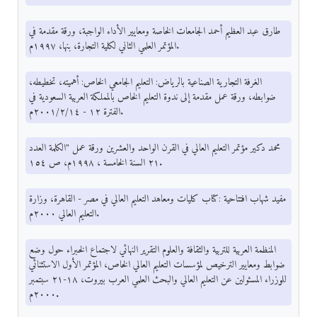
طارق عبد العظيم أحمد الجامعات الخاصة ومعايير الأداء الواجبة، ورقة مقدمة في
المؤتمر العلمي الثاني لكلية التجارة، بنها، ۱۹۹۷م.
الغرفة التجارية الصناعية بالرياض: التعليم الجامعي الخاص: أهميته، تخطيطه،
ضوابطه، ورقة عمل مقدمة إلى ندوة التعليم الخاص بالمملكة العربية السعودية في
الفترة ١٢ - ٢٠٠١/٢/١٤م.
محمد دكير مؤتمر التعليم العالي في القرن الواحد والعشرين ورقة عمل "الكلمة العدد
۲۱ السنة الخامسة ، ١٩٩٨م، ص ١٥٤.
مفید شهاب افتتاحية :كتاب كليات ومعاهد التعليم العالي في مصر - القاهرة، وزارة
التعليم العالي ۲۰۰۰م.
المنظمة العربية للتربية والثقافة والعلوم التقرير النهائي لاجتماع الخبراء حول وضع
ضوابط ومعايير الترخيص لمؤسسات التعليم العالي الخاص، المؤتمر الأول الاستثنائي
للوزراء المسئولين عن التعليم العالي والبحث العلمي العرب بیروت، ۱۸-۲۱ سبتمبر
۲۰۰۰م.