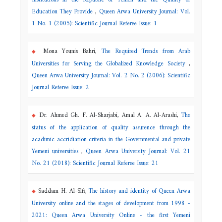
Institutions in the Republic of Yemen and the Quality of
Education They Provide
,
Queen Arwa University Journal: Vol.
1 No. 1 (2005): Scientific Journal Referee Issue: 1
Mona Younis Bahri,
The Required Trends from Arab
Universities for Serving the Globalized Knowledge Society
,
Queen Arwa University Journal: Vol. 2 No. 2 (2006): Scientific
Journal Referee Issue: 2
Dr. Ahmed Gh. F. Al-Sharjabi, Amal A. A. Al-Arashi,
The
status of the application of quality assurence through the
acadimic accridiation criteria in the Governmental and private
Yemeni universities
,
Queen Arwa University Journal: Vol. 21
No. 21 (2018): Scientific Journal Referee Issue: 21
Saddam H. Al-Slfi,
The history and identity of Queen Arwa
University online and the stages of development from 1998 -
2021: Queen Arwa University Online - the first Yemeni