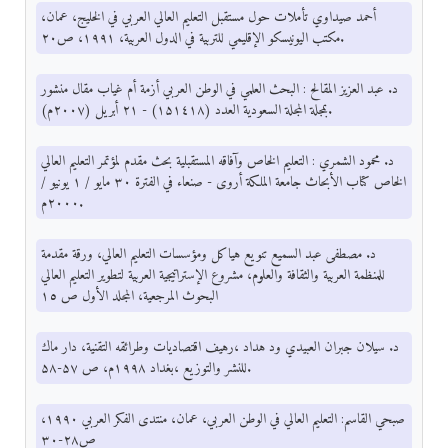
أحمد صيداوي تأملات حول مستقبل التعليم العالي العربي في الخليج، عمان،
مكتب اليونيسكو الإقليمي للتربية في الدول العربية، ۱۹۹۱، ص۲۰.
د. عبد العزيز المقالح : البحث العلمي في الوطن العربي أزمة أم غياب مقال منشور
بمجلة المجلة السعودية العدد (۱۵۱٤۱۸) - ۲۱ أبريل (۲۰۰۷م).
د. محمود الشمري : التعليم الخاص وآفاقه المستقبلية بحث مقدم لمؤتمر التعليم العالي
الخاص كتاب الأبحاث جامعة الملكة أروى - صنعاء في الفترة ٣٠ مايو / ١ يونيو /
۲۰۰۰م.
د. مصطفى عبد السميع تنويع هياكل ومؤسسات التعليم العالي، ورقة مقدمة
للمنظمة العربية والثقافة والعلوم، مشروع الإستراتيجية العربية لتطوير التعليم العالي
البحوث المرجعية، المجلد الأول ص ١٥
د. سيلان جبران العبيدي ود هداد ،رهیف اقتصادیات وطرائقه التقنية، دار ماك
للنشر والتوزيع ،بغداد ۱۹۹۸م، ص ۵۷-۵۸.
صبحي القاسم: التعليم العالي في الوطن العربي، عمان، منتدى الفكر العربي ۱۹۹۰،
ص۲۸-۳۰