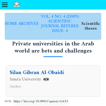
VOL. 4 NO. 4 (2009):
SCIENTIFIC
HOME
ARCHIVES
Scientific
JOURNAL REFEREE
/
/
theses
ISSUE: 4
/
Private universities in the Arab
world are bets and challenges
Silan Gibran Al-Obaidi
Sana'a University
Author
DOI:
https://doi.org/10.58963/qausrj.v1i4.93