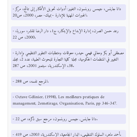
- دانا جاينس، جيمس روبنسون، التغيير: أدوات تحويل الأفكار إلى نتائج، مركز
الخبرات المهنية للإدارة –بميك- مصر، 2000، ص20.
- رعد حسن الصرن، إدارة الإبداع والإبتكار، ج1، دار الرضا للنشر، سوريا،
2000، ص 22.
- مصطفى أبو بكر ومعالي فهمي حيدر، معوقات ومتطلبات التطوير التنظيمي وإدارة
التغيير في المنظمات الحكومية، مجلة كلية التجارة للبحوث العلمية، عدد 2، مجلد
38، الإسكندرية، سبتمبر 2001، ص 287.
- المرجع نفسه، ص 288.
- Octave Gélinier, (1998), Les meilleurs pratiques de
management, 2emetirage, Organisation, Paris, pp 346-347.
- دانا جاينس, جيمس روبنسون، مرجع سبق ذكره، ص 22.
- أحمد ماهر، السلوك التنظيمي، الدار الجامعية، الإسكندرية، 2003، ص 419.