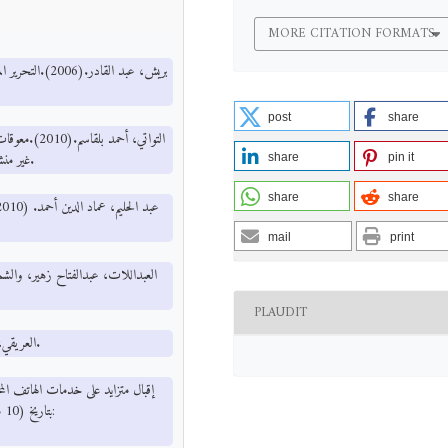
MORE CITATION FORMATS
بريش، عبد القا
post
share
التواتي، أحم
غير منشورة، تخصص مصارف، الأكاديمية العربية للعلوم المالية والمصرفية، عمّان.
share
pin it
share
share
mail
print
PLAUDIT
العريقي، منصور محمد.(2014). طرق البحث.ط4،الأمين للنشر والتوزيع. صنعاء.
بتاريخ (10 مايو، 2016)، تاريخ الإطلاع: (10 يوليو، 2016) على الموقع الإلكتروني: