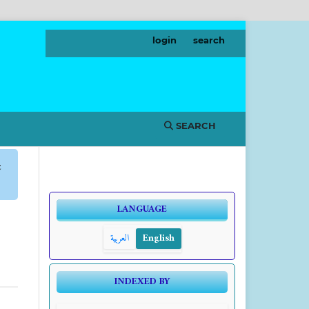
login
search
SEARCH
c
LANGUAGE
العربية
English
INDEXED BY