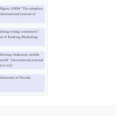
ilgert, (2004) "The adoption
nternational Journal of
edicting young consumers".
nal of Banking Marketing,
affecting Isfahanian mobile
odel". International Journal
 611-623.
University of Florida.