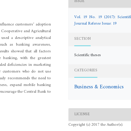
ISSUE
Vol. 19 No. 19 (2017): Scientifi
Journal Referee Issue: 19
influence customers’ adoption
 Cooperative and Agricultural
sed a descriptive analytical
SECTION
 such as banking awareness,
esults showed that all factors
Scientific theses
e banking, with the greatest
led deficiencies in marketing
CATEGORIES
or customers who do not use
 study recommends the need to
eness, expand mobile banking
Business & Economics
 encourage the Central Bank to
LICENSE
Copyright (c) 2017 the Author(s).