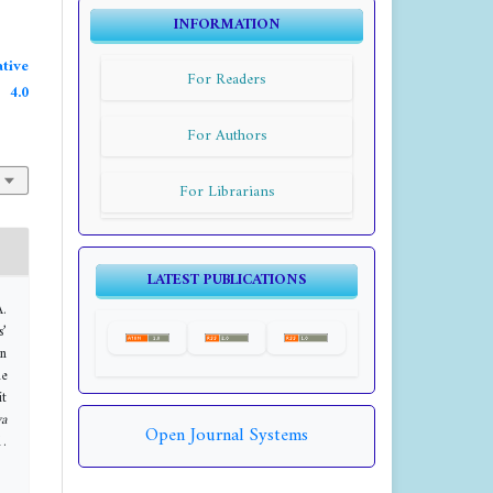
INFORMATION
tive
For Readers
4.0
For Authors
For Librarians
LATEST PUBLICATIONS
.
s’
in
e
it
a
Open Journal Systems
.