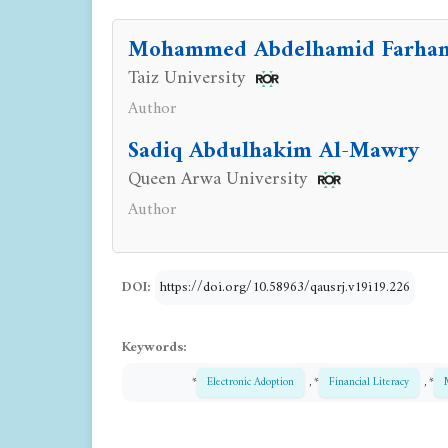
Mohammed Abdelhamid Farha
Taiz University
Author
Sadiq Abdulhakim Al-Mawry
Queen Arwa University
Author
DOI:
https://doi.org/10.58963/qausrj.v19i19.226
Keywords:
*
Electronic Adoption
, *
Financial Literacy
, *