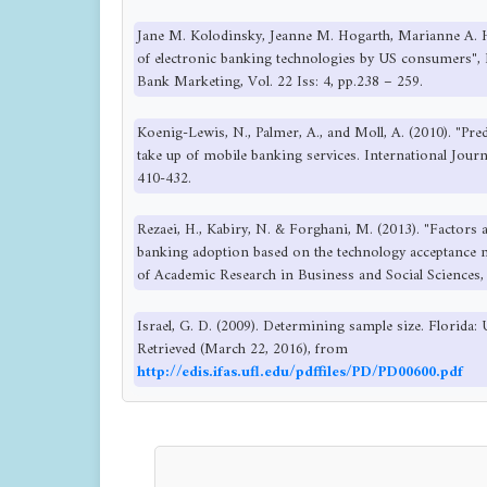
Jane M. Kolodinsky, Jeanne M. Hogarth, Marianne A. H
of electronic banking technologies by US consumers", I
Bank Marketing, Vol. 22 Iss: 4, pp.238 – 259.
Koenig-Lewis, N., Palmer, A., and Moll, A. (2010). "Pr
take up of mobile banking services. International Jour
410-432.
Rezaei, H., Kabiry, N. & Forghani, M. (2013). "Factors 
banking adoption based on the technology acceptance m
of Academic Research in Business and Social Sciences,
Israel, G. D. (2009). Determining sample size. Florida: 
Retrieved (March 22, 2016), from
http://edis.ifas.ufl.edu/pdffiles/PD/PD00600.pdf