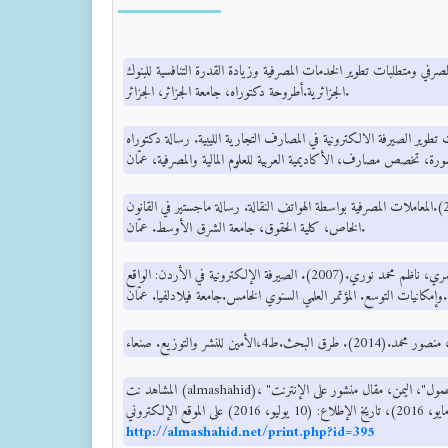
در.(2006).التحرير المصرفي ومتطلبات تطوير الخدمات المصرفية وزيادة القدرة التنافسية للبنوك
الجزائرية.أطروحة دكتوراه، جامعة الجزائر، الجزائر.
د بلقاسم.(2010).معوقات تطوير الصيرفة الالكترونية في المصارف التجارية الليبية. رسالة دكتوراه
عبد الحليم، عماد الدين أحمد. (2010).المعاملات المصرفية بواسطة الهواتف النقالة. رسالة ماجستير في القانون
الخاص، كلية الحقوق، جامعة الشرق الأوسط. عمّان.
العبداللات، عبدالفتاح زهير، والشمري، ناظم محمد نوري.(2007). الصيرفة الإلكترونية في الأردن: الواقع
وإمكانيات التوسع. المؤتمر العلمي السنوي الخامس.جامعة فيلادلفيا. عمّان.
المشاهد نت (almashahid)، "إقبال متزايد على خدمات الهاتف المحمول"، اليمن، مقال منشور على الإنترنت
http://almashahid.net/print.php?id=395