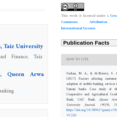
This work is licensed under a
Crea
Commons Attribution 
International License
.
Taiz University
and Finance, Taiz
HOW TO CITE
y, Queen Arwa
Farhan, M. A., & Al-Mawry, S. A
(2017). Factors affecting customer
adoption of mobile banking services 
Yemeni banks: Case study of th
banking
Cooperative and Agricultural Cred
Bank, CAC Bank.
Queen Arw
University Journal
,
19
(19), 31
https://doi.org/10.58963/qausrj.v19i
19.226