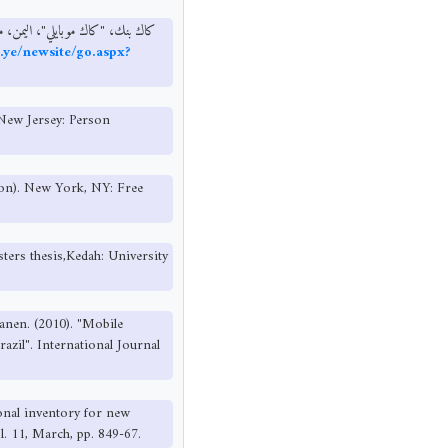
ye/newsite/go.aspx?
 New Jersey: Person
tion). New York, NY: Free
ters thesis,Kedah: University
kanen. (2010). "Mobile
zil". International Journal
onal inventory for new
. 11, March, pp. 849-67.