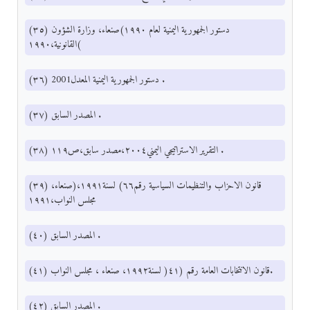
(٣٥) دستور الجمهورية اليمنية لعام ١٩٩٠)صنعاء، وزارة الشؤون
القانونية،١٩٩٠(
(٣٦) دستور الجمهورية اليمنية المعدل2001 .
(٣٧) المصدر السابق .
(٣٨) التقرير الاستراتيجي اليمني٢٠٠٤،مصدر سابق،ص١١٩ .
(٣٩) قانون الاحزاب والتنظيمات السياسية رقم٦٦) لسنة١٩٩١،(صنعاء،
مجلس النواب،١٩٩١
(٤٠) المصدر السابق .
(٤١) قانون الانتخابات العامة رقم (٤١( لسنة١٩٩٢، صنعاء ، مجلس النواب.
(٤٢) المصدر السابق .