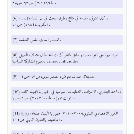
ط٢،١٩٨٦( ص٦٣-ص٦٥ .
(6) د.كمال المنوفي، مقدمة في مناهج وطرق البحث في علم السياسة(د.د ،
الكويت،١٩٨٤) ص٧٠ .
(7) المصدر السابق، نفس الصفحة .
)8) السيد عليوة منى محمود، مصدر سابق .انظر كذلك محمد عادل عثمان، تأصيل
مفهوم المشاركة السياسية، demoocraticac.dea
(9) د.جلال عبدالله معوض، مصدر سابق،ص٦٣-ص٦٤.
(10) د. احمد البشاري، الاحزاب والتنظيمات السياسية في الجمهورية اليمنية، كتاب
الثوابت ١٧)صنعاء، ط٢٠٠٣) ص٦-ص٧ .
(11) التقرير الاقتصادي السنوي٢٠٠٩-٢٠١٠ الجمهورية اليمنية، صنعاء، وزارة
التخطيط والتعاون الدولي ص١٠٥ .