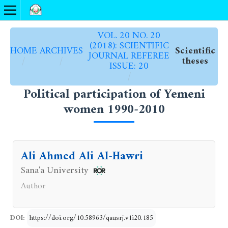
VOL. 20 NO. 20
(2018): SCIENTIFIC
HOME
ARCHIVES
Scientific
JOURNAL REFEREE
/
/
theses
ISSUE: 20
/
Political participation of Yemeni
women 1990-2010
Ali Ahmed Ali Al-Hawri
Sana'a University
Author
DOI:
https://doi.org/10.58963/qausrj.v1i20.185