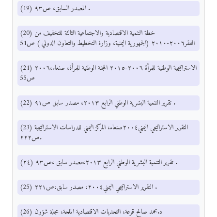
(19) المصدر السابق، ص٩٣ .
(20) خطة التنمية الاقتصادية والاجتماعية الثالثة للتخفيف من
الفقر٢٠٠٦-٢٠١٠ (الجمهورية اليمنية، وزارة التخطيط والتعاون الدولي ) ص51
(21) الاستراتيجية الوطنية للمرأة ٢٠٠٦-٢٠١٥ اللجنة الوطنية للمرأة، صنعاء،٢٠٠٦
ص55
(22) تقرير التنمية البشرية الوطني الرابع ٢٠١٣، مصدر سابق ص٩١ .
(23) التقرير الاستراتيجي اليمني٢٠٠٤صنعاء، المركز اليمني للدراسات الاستراتيجية
ص٢٢٢.
(٢٤) تقرير التنمية البشرية الوطني الرابع ٢٠١٣،مصدر سابق ،ص٩٣ .
(25) التقرير الاستراتيجي اليمني٢٠٠٤، مصدر سابق،ص٢٢١ .
(26) د.محمد صالح قرعة، التحديات الاقتصادية الملحة، مجلة شؤون