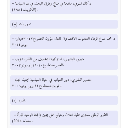
– د.كمال المنوفي، مقدمة في مناهج وطرق البحث في علم السياسة
(الكويت،١٩٨٤).
(ج) دوريات:
– د. محمد صالح قرعة، التحديات الاقتصادية الملحة، شؤون العصر،ع٥٢- ٥٣يناير-
يونيو٢٠١٤.
– منصور البشيري، استراتيجية التخفيف من الفقر، شؤون
العصر،صنعاء،ع١٠-١١يناير-يونيو٢٠٠٣.
– منصور البشيري، دور الشباب في الحياة السياسية اليمنية، مجلة
الثوابت،صنعاء،ع٤٤ابريل-يونيو٢٠٠٦.
(د) تقارير:
- التقرير الوطني لمستوى تنفيذ اعلان ومنهاج عمل بيجين (اللجنة الوطنية للمرأة ،
صنعاء، 2014).