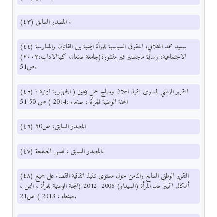
(٤٣) المصدر السابق .
(٤٤) سعيد محمد المخلافي، الحقوق السياسية للمرأة اليمنية بين القانون والممارسة
الاجتماعية، رسالة ماجستير غير منشورة(جامعة صنعاء، كليةالاداب،٢٠٠٢)
ص51.
(٤٥) التقرير الوطني لمستوى تنفيذ اعلان ومنهاج عمل بيجين ( الجمهورية اليمنية ،
اللجنة الوطنية للمرأة ، صنعاء ،2014 ) ص 50-51
(٤٦) المصدر السابق، ص50
(٤٧) المصدر السابق ، نفس الصفحة.
(٤٨) التقرير الوطني السابع والثامن حول مستوى تنفيذ اتفاقية القضاء على جميع
أشكال التمييز ضد المرأة (السيداو) 2006 -2012 (اللجنة الوطنية للمرأة ، اليمن ،
صنعاء ، 2013 ) ص21.