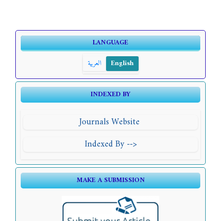
LANGUAGE
English
العربية
INDEXED BY
Journals Website
Indexed By -->
MAKE A SUBMISSION