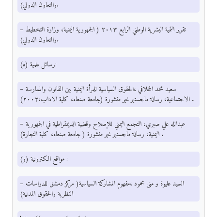
والتعاون الدولي).
– تقرير التمية البشرية الوطني الرابع ٢٠١٣ ( الجمهورية اليمنية، وزارة التخطيط
والتعاون الدولي).
(ه) رسائل علمية:
– سعيد محمد المخلافي ،الحقوق السياسية للمرأة اليمنية بين القانون والممارسة
الاجتماعية، رسالة ماجستير غير منشورة (جامعة صنعاء، كلية الاداب،٢٠٠٢) .
– عبدالله علي صبري، التجمع اليمني للإصلاح وقضية الديمقراطية في الجمهورية
اليمنية، رسالة ماجستير غير منشورة ( جامعة صنعاء، كلية التجارة) .
(و) مواقع الكترونية :
– السيد عليوة و منى محمود ،مفهوم المشاركة السياسية( مركز دمشق للدراسات
النظرية والحقوق المدنية)