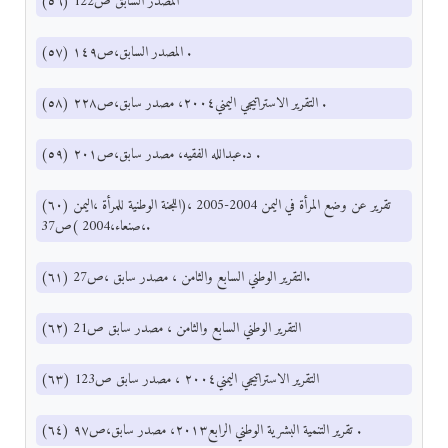
(٥٦) المصدر السابق ص122
(٥٧) المصدر السابق،ص١٤٩ .
(٥٨) التقرير الاستراتيجي اليمني٢٠٠٤، مصدر سابق،ص٢٢٨ .
(٥٩) د.عبدالله الفقيه، مصدر سابق،ص٢٠١ .
(٦٠) تقرير عن وضع المرأة في اليمن 2004-2005 ،(اللجنة الوطنية للمرأة ،اليمن
،صنعاء،2004 )ص37.
(٦١) التقرير الوطني السابع والثامن ، مصدر سابق ،ص27.
(٦٢) التقرير الوطني السابع والثامن ، مصدر سابق ص21
(٦٣) التقرير الاستراتيجي اليمني٢٠٠٤ ، مصدر سابق ص123
(٦٤) تقرير التنمية البشرية الوطني الرابع٢٠١٣، مصدر سابق،ص٩٧ .