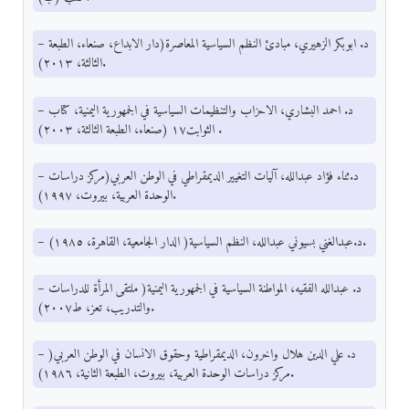
– د. ابوبكر الزهيري، مبادئ النظم السياسية المعاصرة(دار الابداع، صنعاء، الطبعة
الثالثة، ٢٠١٣).
– د. احمد البشاري، الاحزاب والتنظيمات السياسية في الجمهورية اليمنية، كتاب
الثوابت١٧ (صنعاء، الطبعة الثالثة، ٢٠٠٣) .
– د.ثناء فؤاد عبدالله، آليات التغيير الديمقراطي في الوطن العربي(مركز دراسات
الوحدة العربية، بيروت، ١٩٩٧).
– د.عبدالغني بسيوني عبدالله، النظم السياسية( الدار الجامعية، القاهرة، ١٩٨٥).
– د. عبدالله الفقيه، المواطنة السياسية في الجمهورية اليمنية( ملتقى المرأة للدراسات
والتدريب، تعز، ط٢٠٠٧).
– د. علي الدين هلال واخرون، الديمقراطية وحقوق الانسان في الوطن العربي(
مركز دراسات الوحدة العربية، بيروت، الطبعة الثانية، ١٩٨٦).