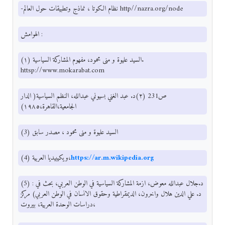
-نظام الكوتا ، نماذج وتطبيقات حول العالم http//nazra.org/node
الهوامش :
(١) السيد عليوة و منى محمود، مفهوم المشاركة السياسية.
httsp://www.mokarabat.com
ص231 (٢)د. عبد الغني بسيوني عبدالله، النظم السياسية( الدار
الجامعية،القاهرة،١٩٨٥)
(3) السيد عليوة و منى محمود ، مصدر سابق
https://ar.m.wikipedia.org
(4) ويكيبيديا العربية،
(5) د.جلال عبدالله معوض، ازمة المشاركة السياسية في الوطن العربي، بحث في :
د. علي الدين هلال واخرون، الديمقراطية وحقوق الانسان في الوطن العربي) مركز
دراسات الوحدة العربية، بيروت،