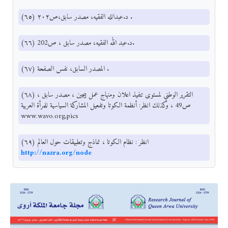
(٦٥) د.عبدالله الفقيه، مصدر سابق،ص٢٠٢ .
(٦٦) د.عبد الله الفقيه، مصدر سابق ، ص202.
(٦٧) المصدر السابق، نفس الصفحة .
(٦٨) التقرير الوطني لمستوى تنفيذ اعلان ومنهاج عمل بيجين ، مصدر سابق ،
ص49 ، وكذلك انظر: أنظمة الكوتا وتفعيل المشاركة السياسية للمرأة العربية
www.wavo.org,pics
(٦٩) انظر : نظام الكوتا ، نماذج وتطبيقات حول العالم
http://nazra.org/node