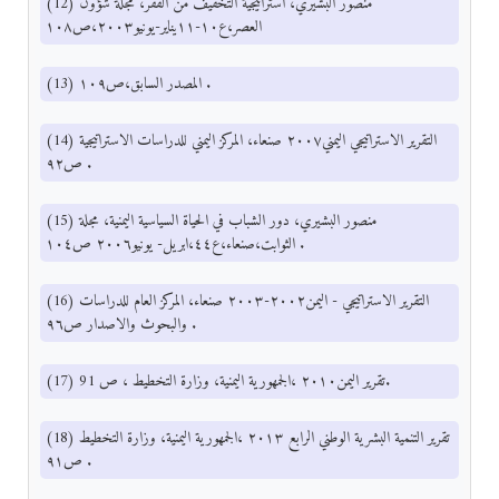
(12) منصور البشيري، استراتيجية التخفيف من الفقر، مجلة شؤون
العصر،ع١٠-١١يناير-يونيو٢٠٠٣،ص١٠٨
(13) المصدر السابق،ص١٠٩ .
(14) التقرير الاستراتيجي اليمني٢٠٠٧ صنعاء، المركز اليمني للدراسات الاستراتيجية
ص٩٢ .
(15) منصور البشيري، دور الشباب في الحياة السياسية اليمنية، مجلة
الثوابت،صنعاء،ع٤٤،ابريل- يونيو٢٠٠٦ ص١٠٤ .
(16) التقرير الاستراتيجي - اليمن٢٠٠٢-٢٠٠٣ صنعاء، المركز العام للدراسات
والبحوث والاصدار ص٩٦ .
(17) تقرير اليمن٢٠١٠ ،الجمهورية اليمنية، وزارة التخطيط ، ص 91.
(18) تقرير التنمية البشرية الوطني الرابع ٢٠١٣ ،الجمهورية اليمنية، وزارة التخطيط
ص٩١ .