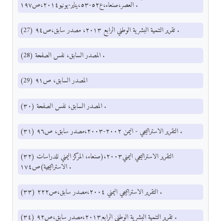
العصر،صنعاء،ع٥٢-٥٣،يناير-يونيو٢٠١٤،ص١٩٧ .
(27) تقرير التنمية البشرية الوطني الرابع ٢٠١٣، مصدر سابق،ص٩٤ .
(28) المصدر السابق، نفس الصفحة .
(29) المصدر السابق، ص٩١
(٣٠) المصدر السابق، نفس الصفحة .
(٣١) التقرير الاستراتيجي - اليمن ٢٠٠٢-٢٠٠٣،مصدر سابق، ص٩٦ .
(٣٢) التقرير الاستراتيجي اليمني٢٠٠٣،(صنعاء، المركز اليمني للدراسات
الاستراتيجية)ص١٧٤ .
(٣٣) التقرير الاستراتيجي اليمني ٢٠٠٤،مصدر سابق،ص٢٢٢ .
(٣٤) تقرير التنمية البشرية الوطني الرابع٢٠١٣،مصدر سابق،ص٩٢ .