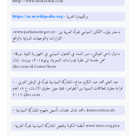
httsp://www.mokarabat.com
ويكيبيديا العربية
https://ar.m.wikipedia.org–
،www.parliament.gov.sy– د.صابر بلول، التمكين السياسي للمرأة العربية بين
القرارات والتوجهات الدولية والواقع
–د.نهال ناجي العولقي، دور النساء في التحول السياسي في الجمهورية اليمنية ،ورقة
عمل مقدمة الى نظرة للدراسات النسوية، يوليو٢٠١٥، بيروت- لبنان
iilrc.com-iil.Center/hom
– عبد العليم محمد عبد الكريم صالح، المشاركة السياسية للمرأة في الوطن العربي :
قراءة مغايرة للعلاقات السببية بين الظواهر، مجلة جيل حقوق الانسان، ع ٩، العام
٢٠١٦ .jilrc.com .
– محمد عادل عثمان، تأصيل مفهوم المشاركة السياسية، democraticac.de.
- أنظمة الكوتا وتفعيل المشاركة السياسية للمرأة العربية www.wavo.org.pics