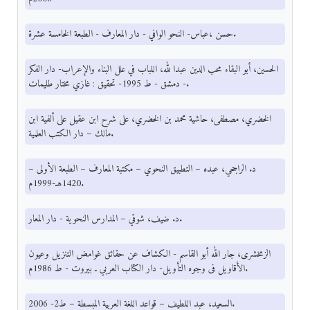
حسن ،عباس- النحو الوافي - دار المعارف - الطبعة الخامسة عشرة.
الحسين، أبو البقاء محب الدين عبدا لله، اللباب في علل البناء والإعراب- دار الفكر
- دمشق - ط 1995- تحقيق : غازي مختار طليمات.
الخضري، مصطفى، حاشية محمد بن الخضري، على شرح ابن عقيل على ألفية ابن
مالك – دار الكتب العلمية.
د. الراجحي، عبده – التطبيق النحوي – مكتبة المعارف – الطبعة الأولى –
1420هـ-1999م.
د. ضيف، شوقي – المدارس النحوية - دار المعار.
الزمخشرى، جار الله أبو القاسم - الكشاف عن حقائق غوامض التنزيل وعيون
الأقاويل فى وجوه التأويل- دار الكتاب العربي ـ بيروت - ط 1986م.
السعيد، عبد اللطيف – قواعد اللغة العربية المبسطة – ط2- 2006.