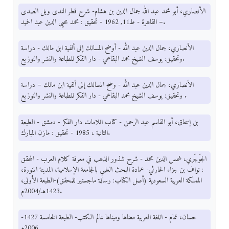
الأنصاري، أبو محمد عبد الله جمال الدين بن هشام- شرح قطر الندى وبل الصدى
– القاهرة - ط11, 1962 - تحقيق : محمد محيى الدين عبد الحميد.
الأنصاري، جمال الدين عبد الله - أوضح المسالك إلى ألفية ابن مالك - دراسة
وتحقيق: يوسف الشيخ محمد البقاعي - دار الفكر للطباعة والنشر والتوزيع.
الأنصاري، جمال الدين عبد الله - وضح المسالك إلى ألفية ابن مالك – دراسة
وتحقيق: يوسف الشيخ محمد البقاعي - دار الفكر للطباعة والنشر والتوزيع .
بن إسحاق، أبو القاسم عبد الرحمن - كتاب اللامات دار الفكر - دمشق - الطبعة
الثانية ، 1985 - تحقيق : مازن المبارك.
الجَوجَري، شمس الدين محمد - شرح شذور الذهب في معرفة كلام العرب - المحقق
: نواف بن جزاء الحارثي- عمادة البحث العلمي بالجامعة الإسلامية، المدينة المنورة،
المملكة العربية السعودية (أصل الكتاب: رسالة ماجستير للمحقق)-الطبعة الأولى،
1423هـ/2004م.
حسان، تمام - اللغة العربية معناها ومبناها عالم الكتب- الطبعة الخامسة 1427-
2006م