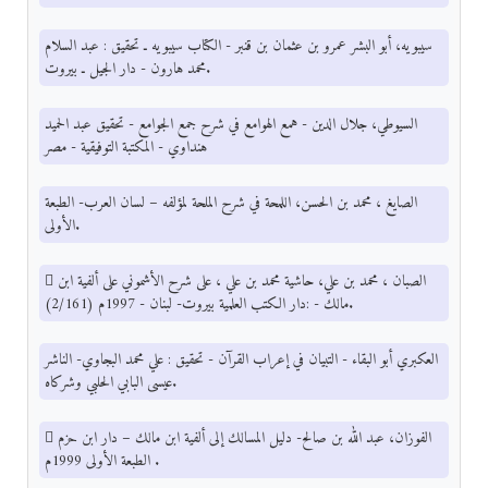
سيبويه، أبو البشر عمرو بن عثمان بن قنبر - الكتاب سيبويه ـ تحقيق : عبد السلام
محمد هارون - دار الجيل ـ بيروت.
السيوطي، جلال الدين - همع الهوامع في شرح جمع الجوامع - تحقيق عبد الحميد
هنداوي - المكتبة التوفيقية - مصر
الصايغ ، محمد بن الحسن، اللمحة في شرح الملحة لمؤلفه – لسان العرب- الطبعة
الأولى.
 الصبان ، محمد بن علي، حاشية محمد بن علي ، على شرح الأشموني على ألفية ابن
مالك - :دار الكتب العلمية بيروت- لبنان - 1997م (2/161).
العكبري أبو البقاء - التبيان في إعراب القرآن - تحقيق : علي محمد البجاوي- الناشر
عيسى البابي الحلبي وشركاه.
 الفوزان، عبد الله بن صالح- دليل المسالك إلى ألفية ابن مالك – دار ابن حزم
الطبعة الأولى 1999م .