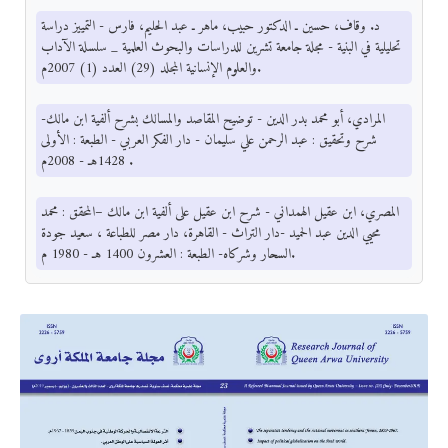
د. وقاف، حسين ـ الدكتور حبيب، ماهر ـ عبد الحليم، فارس - التمييز دراسة
تحليلية في البنية - مجلة جامعة تشرين للدراسات والبحوث العلمية _ سلسلة الآداب
والعلوم الإنسانية المجلد (29) العدد (1) 2007م.
المرادي، أبو محمد بدر الدين - توضيح المقاصد والمسالك بشرح ألفية ابن مالك-
شرح وتحقيق : عبد الرحمن علي سليمان - دار الفكر العربي - الطبعة : الأولى
1428هـ - 2008م .
المصري، ابن عقيل الهمداني - شرح ابن عقيل على ألفية ابن مالك –المحقق : محمد
محيي الدين عبد الحميد -دار التراث - القاهرة، دار مصر للطباعة ، سعيد جودة
السحار وشركاه- الطبعة : العشرون 1400 هـ - 1980 م.