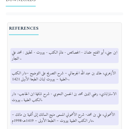
DOWNLOADS
REFERENCES
ابن جني، أبو الفتح عثمان - الخصائص - عالم الكتب - بيروت - تحقيق : محمد علي
النجار .
الأزهري، خالد بن عبد الله الجرجاني – شرح التصريح على التوضيح –دار الكتب
العلمية – بيروت لبنان الطبعة الأولى 1421-.
الاستراباذي، رضي الدين محمد بن الحسن النحوي - شرح شافية ابن الحاجب- دار
الكتب العلمية ـ بيروت.
الأشموني، علي بن محمد- شرح الأشموني المسمى منهج السالك إلى ألفية بن مالك –
دار الكتب العلمية بيروت – الطبعة الأولى – 1419هـ-1998م.