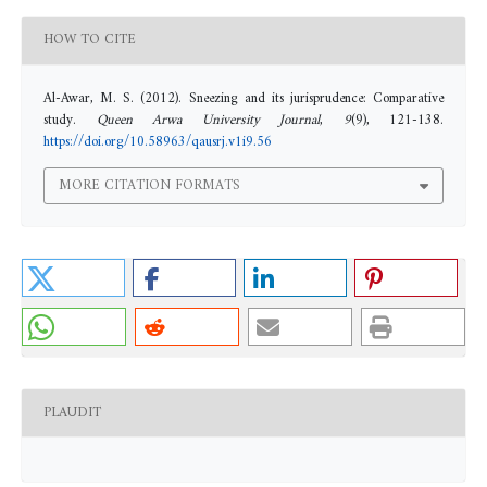
HOW TO CITE
Al-Awar, M. S. (2012). Sneezing and its jurisprudence: Comparative
study.
Queen Arwa University Journal
,
9
(9), 121-138.
https://doi.org/10.58963/qausrj.v1i9.56
MORE CITATION FORMATS
PLAUDIT