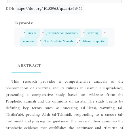
DOI:
https://doi.org/10.58963/qausrj.v1i9.56
Keywords:
*
sneeze
, *
Jurisprudence provisions
, *
yawning
, *
manners
, *
The Prophetic Sunnah
, *
Islamic Etiquette
ABSTRACT
This research provides a comprehensive analysis of the
phenomenon of sneezing and its rulings in Islamic jurisprudence,
presenting a comparative study based on evidence from the
Prophetic Sunnah and the opinions of jurists. The study begins by
defining key terms such as sneezing (al-'Utas), yawning (al-
Thatha'ub), praising Allah (al-Tahmid), responding to a sneeze (al-
Tashmeet), and praying for guidance. The research then examines the
prophetic evidence that establishes the legitimacy and etiquette of