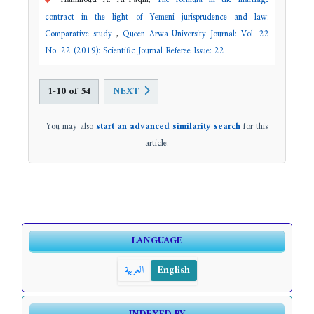
Hammoud A. Al-Faqih,
The formula in the marriage
contract in the light of Yemeni jurisprudence and law:
Comparative study
,
Queen Arwa University Journal: Vol. 22
No. 22 (2019): Scientific Journal Referee Issue: 22
1-10 of 54
NEXT
You may also
start an advanced similarity search
for this
article.
LANGUAGE
العربية
English