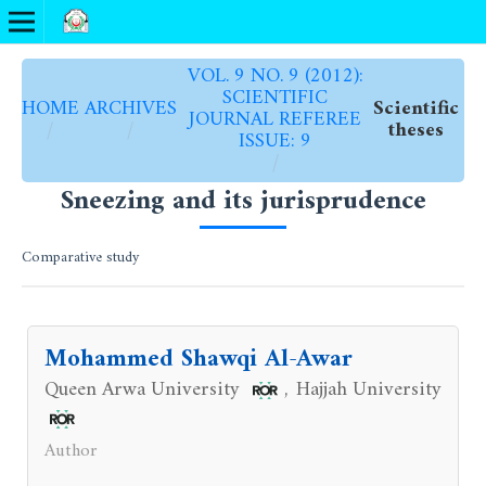
VOL. 9 NO. 9 (2012):
SCIENTIFIC
HOME
ARCHIVES
Scientific
JOURNAL REFEREE
/
/
theses
ISSUE: 9
/
Sneezing and its jurisprudence
Comparative study
Mohammed Shawqi Al-Awar
Queen Arwa University
Hajjah University
,
Author