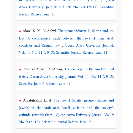
the problem of concentration of power: "Tyranny"
,
Queen
Arwa University Journal: Vol. 20 No. 20 (2018): Scientific
Journal Referee Issue: 20
Alawi S. M. Al-Aalwi,
The commandment in Sharia and the
law: A comparative study between the laws of some Arab
countries and Russian law
,
Queen Arwa University Journal:
Vol. 11 No. 11 (2013): Scientific Journal Referee Issue: 11
Moqbel Ahmed Al-Amari,
The concept of the modern civil
state
,
Queen Arwa University Journal: Vol. 11 No. 11 (2013):
Scientific Journal Referee Issue: 11
Amatulsalam Jahaf,
The role of Salafist groups (Islamic and
Jewish) in the Arab and Israeli societies and the society's
attitude towards them
,
Queen Arwa University Journal: Vol. 9
No. 9 (2012): Scientific Journal Referee Issue: 9