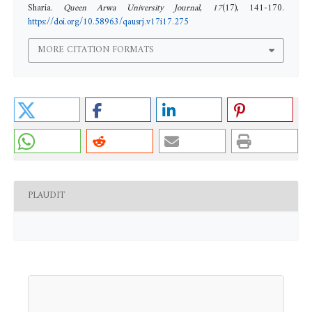
Sharia.
Queen Arwa University Journal
,
17
(17), 141-170.
https://doi.org/10.58963/qausrj.v17i17.275
MORE CITATION FORMATS
PLAUDIT