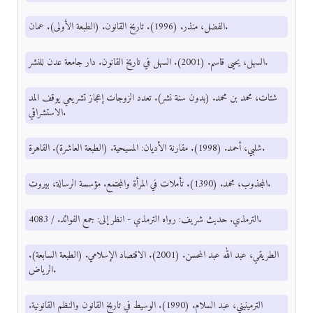
الفضل، منذر. (1996). تاريخ القانون. (الطبعة الأولى). عمان.
السهل، يحيى قاسم. (2001). السهل في تاريخ القانون. دار جامعة عدن للنشر.
شتات، محمد بن محمد. (بدون سنة نشر). تعدد الزوجات إعجاز تشريعي يوقف المد
الاستشراقي.
شلبي، أحمد. (1998). مقارنة الأديان: المسيحية. (الطبعة العاشرة). القاهرة.
المجذوب، محمد. (1390). تأملات في المرأة والمجتمع. مؤسسة الرسالة، بيروت.
الترمذي. حديث شريف: رواه الترمذي - انظر إلى: جمع الفوائد. / 4083.
الطريقي، عبد الله عبد المحسن. (2001). الاقتصاد الإسلامي. (الطبعة السابعة).
الرياض.
الترمينيني، عبد السلام. (1990). الوسيط في تاريخ القانون والنظم القانونية.