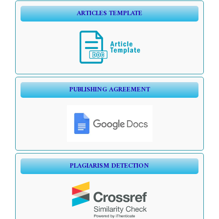
ARTICLES TEMPLATE
PUBLISHING AGREEMENT
PLAGIARISM DETECTION