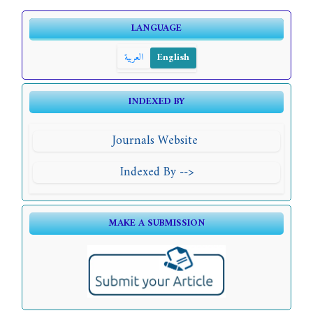
LANGUAGE
العربية
English
INDEXED BY
Journals Website
Indexed By -->
MAKE A SUBMISSION