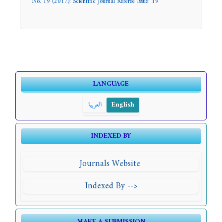
No. 19 (2017): Scientific Journal Referee Issue: 19
LANGUAGE
العربية
English
INDEXED BY
Journals Website
Indexed By -->
MAKE A SUBMISSION