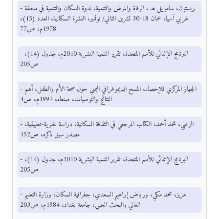
- بريستون، سامويل هـ ، الوفاة والمرض والتنمية، ندوة السكان والتنمية في منطقة
غربي آسيا، عمان 18-30 تشرين الثاني/ نوفمبر، النشرة السكانية، العدد (15)،
1978م، ص77
- البرنامج الإنمائي للأمم المتحدة، تقرير التنمية البشرية 2010م، جدول (14)،
ص205
- الجهاز المركزي للإحصاء، المسح الديموغرافي اليمني حول صحة الأم والطفل، أهم
النتائج والتوصيات، صنعاء، 1994م، ص4
- الزعبي، محمد أحمد، الكتاب المرجعي في الثقافة السكانية، دراسة نظرية-تطبيقية،
مصدر سبق ذكره، ص152
- البرنامج الإنمائي للأمم المتحدة، تقرير التنمية البشرية 2010م، جدول (14)،
ص205
- عزيز، محمد مكي، ورياض إبراهيم السعدي، جغرافية السكان، وزارة التعليم
العالي والبحث العلمي، جامعة بغداد، 1984م، ص203