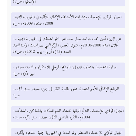
الإسكوا، ص17
- الجهاز المركزي للإحصاء، مؤشرات الأهداف الإنمائية للألفية في الجمهورية اليمنية
2008، صنعاء 2009م، ص2
- محي الدين، أمين محمد، دراسة حول خصائص النمو المتحقق في الجمهورية اليمنية ،
خلال الفترة 2000-2010م، شئون العصر، المركز اليمني للدراسات الإستراتيجية،
العدد (45)، أبريل- يونيو 2012م، ص98
- وزارة التخطيط والتعاون الدولي، البرنامج المرحلي للاستقرار والتنمية، مصدر
سبق ذكره، ص4
- البرنامج الإنمائي للأمم المتحدة، تطور ظاهرة الفقر في اليمن، مصدر سبق ذكره،
ص4
- الجهاز المركزي للإحصاء، النتائج النهائية للتعداد العام للسكان والمساكن والمنشآت
2004م، التقرير الرئيسي الثاني، مصدر سبق ذكره، ص78
- الجهاز المركزي للإحصاء، التحضر ونمو المدن في الجمهورية اليمنية: مظاهره وآثاره،