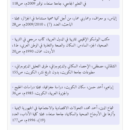
في التعليم الجامعي، جامعة صنعاء، نوفمبر 2009م، ص118
- إلياس، بو معراف، وعماري عمار، من أجل تنمية صحية مستدامة في الجزائر، مجلة
الباحث، العدد (7) ، 2009/2010م، ص28
- مكتب اليونسكو الإقليمي للتربية في الدول العربية، كتاب مرجعي في التربية
الصحية، الجزء السادس: السكان والصحة والتغذية في الوطن العربي، ط1،
الأردن، عمان، 1990م، ص20
- الشلقاني، مصطفى، الإحصاء السكاني والديموجرافي، طرق التحليل الديموجرافي،
مطبوعات جامعة الكويت، بدون تاريخ نشر، الكويت، ص155
- إبراهيم، أحمد حسن، سكان الكويت، دراسة جغرافية، مجلة دراسات الخليج
والجزيرة العربية، الكويت، 1985م، ص36
- شجاع الدين، أحمد محمد، التحولات الاقتصادية والاجتماعية في الجمهورية اليمنية
وأثرها على الأوضاع الصحية والسكانية، جامعة صنعاء، مجلة كلية الآداب، العدد
(19)، 1996م، ص177