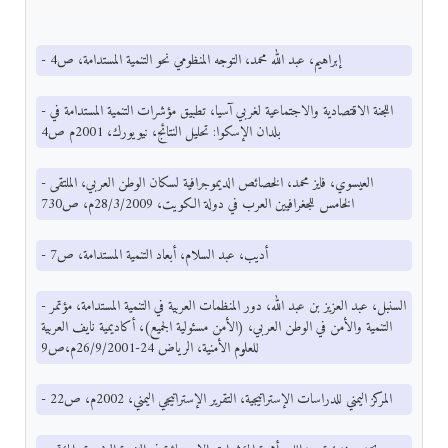
- إبراهيم، عبد الله محمد، التوجه المنظومي نحو التنمية المستدامة، ص4
- اللجنة الاقتصادية والاجتماعية لغربي آسيا، تطبيق مؤشرات التنمية المستدامة في
بلدان الإسكوا: تحليل النتائج، نيويورك، 2001م ص4
- العيسوي، فايز محمد، الخصائص الديموجرافية لسكان الوطن العربي، الملتقى
الخامس للجغرافيين العرب في دولة الكويت، 28/3/2009م، ص730
- أديب، عبد السلام، أبعاد التنمية المستدامة، ص7
- السنبل، عبد العزيز بن عبد الله، دور المنظمات العربية في التنمية المستدامة، مؤتمر
التنمية والأمن في الوطن العربي، (الأمن مسئولية الجميع)، أكاديمية نايف العربية
للعلوم الأمنية، الرياض 24-26/9/2001م،ص9
- المركز اليمني للدراسات الإستراتيجية، التقرير الإستراتيجي اليمني، 2002م، ص22