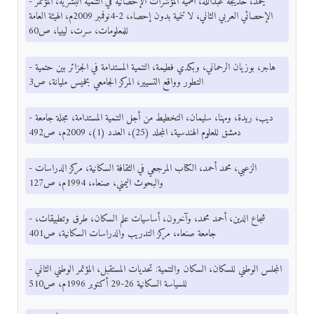
- يحمد، خديجة عبدالله، أهمية المؤشرات الإحصائية في التنمية البشرية، المؤتمر
الإحصائي العربي الثاني، لا تنمية بدون إحصاء، 2-4نوفمبر 2009م، الهيئة العامة
للمعلومات، سرت، ليبيا، ص60
- هاجر، بوزيان الرحماني، وبكدي فطيمة، التنمية المستدامة في الجزائر بين حتمية
التطور وواقع التسيير، المركز الجامعي بخميس مليانة، ص3
- ديب، ريدة، ومهنا، سليمان، التخطيط من أجل التنمية المستدامة، مجلة جامعة
دمشق للعلوم الهندسية، المجلد (25)، العدد (1)، 2009م، ص492
- الزعبي، محمد أحمد، الكتاب المرجعي في الثقافة السكانية، مركز الدراسات
والبحوث اليمني، صنعاء، 1994م، ص127
- شجاع الدين، أحمد محمد، وآخرون، أساسيات علم السكان، طرق وتطبيقات،
جامعة صنعاء، مركز التدريب والدراسات السكانية، ص401
- المجلس الوطني للسكان، السكان والتنمية: تحديات المستقبل، المؤتمر الوطني الثاني
للسياسة السكانية 26-29 أكتوبر 1996م، ص510