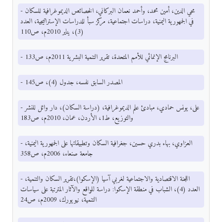
- محي الدين، أمين محمد، وأحمد نعمان البركاني، الخصائص الديموغرافية للسكان
في الجمهورية اليمنية، دراسات اجتماعية، مركز سبأ للدراسات الإستراتيجية، العدد
(3)، يناير 2010م، ص110
- البرنامج الإنمائي للأمم المتحدة، تقرير التنمية البشرية 2011م، ص133
- المصدر السابق نفسه، جدول (4)، ص145
- على، يونس حمادي، مبادئ علم الديموغرافية، (دراسة السكان)، دار وائل للنشر
والتوزيع، ط1، الأردن، عمان، 2010م، ص183
- العزاوي، بهاء بدري حسين، جغرافية السكان وتطبيقاتها على الجمهورية اليمنية،
جامعة صنعاء، 2006م، ص358
- اللجنة الاقتصادية والاجتماعية لغربي آسيا (الإسكوا)،تقرير السكان والتنمية،
العدد (4)، الشباب في منطقة الإسكوا: دراسة للواقع والآثار المترتبة على سياسات
التنمية، نيويورك، 2009م، ص24