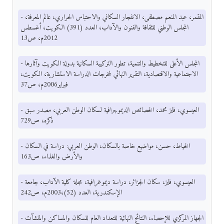
- المقمر، عبد المنعم مصطفى، الانفجار السكاني والاحتباس الحراري، عالم المعرفة،
المجلس الوطني للثقافة والفنون والآداب، العدد (391) الكويت، أغسطس
2012م، ص13
- المجلس الأعلى للتخطيط والتنمية، تطور التركيبة السكانية بدولة الكويت وآثارها
الاجتماعية والاقتصادية، التقرير النهائي لمخرجات الدراسة الاستشارية، الكويت،
فبراير2006م، ص37
- العيسوي، فايز محمد، الخصائص الديموجرافية لسكان الوطن العربي، مصدر سبق
ذكره، ص729
- الخياط، حسن، مواضيع خاصة بالسكان، الوطن العربي: دراسة في السكان
والأرض والغذاء، ص163
- العيسوي، فايز، سكان الجزائر، دراسة ديموغرافية، مجلة كلية الآداب، جامعة
الإسكندرية، العدد (52)،2003م، ص242
- الجهاز المركزي للإحصاء، النتائج النهائية للتعداد العام للسكان والمساكن والمنشآت