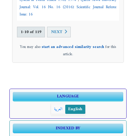
System in North Yemen 1962-1978
,
Queen Arwa University
Journal: Vol. 16 No. 16 (2016): Scientific Journal Referee
Issue: 16
1-10 of 119
NEXT
You may also
start an advanced similarity search
for this
article.
LANGUAGE
English
العربية
INDEXED BY