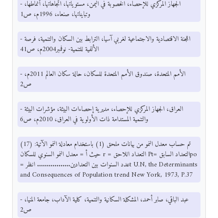
- الجهاز المركزي للإحصاء، الخصوبة في اليمن، مستوياتها، اتجاهاتها، أنماطها،
وتبايناتها، صنعاء، 1996م، ص1
- اللجنة الاقتصادية والاجتماعية لغربي آسيا، الترابط بين السكان والتنمية، فرصة
الألفية للتنمية- نوفمبر2004م، ص41
- الأمم المتحدة، صندوق الأمم المتحدة للسكان، حالة سكان العالم 2011م،
ص2
- العراق، الجهاز المركزي للإحصاء، مديرية إحصاءات البيئة، مؤشرات البيئة
والتنمية المستدامة ذات الأولوية في العراق، 2010م، ص6
(17) تم حساب معدل النمو من بيانات ملحق (1) باستخدام معادلة النمو الآتية:
حيث أ = معدل النمو السنوي للسكان r = التعداد اللاحق Pt= التعداد السابقpo
= عدد السنوات بين التعدادين................. انظرt U.N, the Determinants
and Consequences of Population trend New York, 1973, P.37
- عبد الباقي، صابر أحمد، المشكلة السكانية والتنمية، كلية الآداب، جامعة المنيا،
ص2