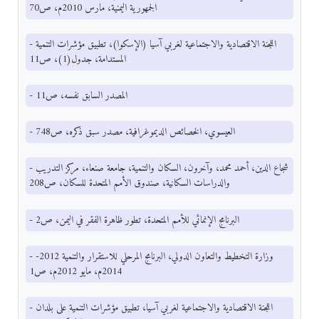
الجمهورية اليمنية، مارس 2010م، ص70
- اللجنة الاقتصادية والاجتماعية لغربي آسيا (الإسكوا)، تطبيق مؤشرات التنمية
المستدامة، جدول(1)، ص11
- المصدر السابق نفسه، ص11
- العيسوي، الخصائص الديموغرافية، مصدر سبق ذكره، ص748
- شجاع الدين، أحمد محمد، وآخرون، السكان والتنمية، جامعة صنعاء، مركز التدريب
والدراسات السكانية، صندوق الأمم المتحدة للسكان، ص208
- البرنامج الإنمائي للأمم المتحدة، تطور ظاهرة الفقر في اليمن، ص2
- وزارة التخطيط والتعاون الدولي، البرنامج المرحلي للاستقرار والتنمية 2012-
2014م، مايو 2012م، ص1
- اللجنة الاقتصادية والاجتماعية لغربي آسيا، تطبيق مؤشرات التنمية على بلدان