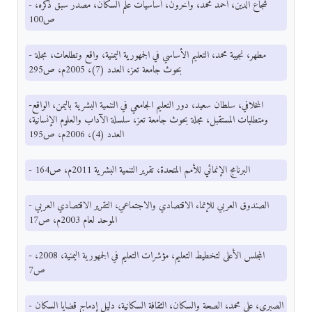
- شجاع الدين، أحمد محمد، وآخرون، أساسيات علم السكان، مصدر سبق ذكره،
ص100
- مطهر، نجيبة محمد، التعليم الأساسي في الجمهورية اليمنية، واقع وتطلعات، مجلة
بحوث جامعة تعز، العدد (7)، 2005م، ص295
-المخلافي، سلطان سعيد، دور التعليم الجامعي في التنمية البشرية باليمن، الواقع
ومتطلبات المستقبل، مجلة بحوث جامعة تعز، سلسلة الآداب والعلوم الإنسانية،
العدد (4)، 2006م، ص195
- البرنامج الإنمائي للأمم المتحدة، تقرير التنمية البشرية 2011م، ص164
- الصندوق العربي للإنماء الاقتصادي والاجتماعي، التقرير الاقتصادي العربي
الموحد لعام 2003م، ص17
- المجلس الأعلى لتخطيط التعليم، مؤشرات التعليم في الجمهورية اليمنية، 2008،
ص7
- الصبري، علي محمد، الصحة والسكان، الثقافة السكانية، دليل إدماج قضايا السكان