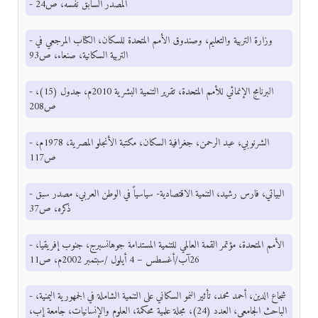
- المصدر السابق نفسه، ص24
- وزارة التربية والتعليم، وصندوق الأمم المتحدة للسكان، الكتاب المرجعي في
التربية السكانية، صنعاء، ص93
- البرنامج الإنمائي للأمم المتحدة، تقرير التنمية البشرية 2010م، جدول (15)،
ص208
- الشرنوبي، عبد الرحمن، جغرافية السكان، مكتبة الأنجلو المصرية، 1978م،
ص117
- البياتي، فارس رشيد، التنمية الاقتصادية- سياسياً في الوطن العربي، مصدر سبق
ذكره، ص37
- الأمم المتحدة، مؤتمر القمة العالمي للتنمية المستدامة جوهانسبرج، جنوب إفريقيا،
26آب/أغسطس – 4 أيلول /سبتمبر 2002م، ص11
- شجاع الدين، أحمد محمد، تأثير النمو السكاني على التنمية الشاملة في الجمهورية اليمنية،
الباحث الجامعي، العدد (24)، مجلة علمية محكمة، العلوم والإنسانيات، جامعة إب،