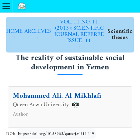
VOL. 11 NO. 11
(2013): SCIENTIFIC
HOME
ARCHIVES
Scientific
JOURNAL REFEREE
/
/
theses
ISSUE: 11
/
The reality of sustainable social
development in Yemen
Mohammed Ali. Al-Mikhlafi
Queen Arwa University
Author
DOI:
https://doi.org/10.58963/qausrj.v1i11.119