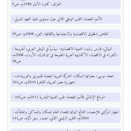
العراق، كانون الأول 1988م، ص9
- الأمم المتحدة، التقرير الوطني الثاني حول مستوى تنفيذ العهد الدولي
الخاص بالحقوق الاقتصادية والاجتماعية والثقافية، اليمن، 2008م، ص59
- البياتي، فارس رشيد، التنمية الاقتصادية- سياسياً في الوطن العربي، أطروحة
دكتوراه في الاقتصاد، الأكاديمية العربية المفتوحة في الدنمارك، الأردن، 2008م،
ص38
- سمحة، موسى، جغرافية السكان، الشركة العربية المتحدة للتسويق والتوريدات،
جمهورية مصر العربية، القاهرة 2010م، ص101
- البرنامج الإنمائي للأمم المتحدة، تقرير التنمية البشرية 2011م، ص165
- الجهاز المركزي للإحصاء، النتائج النهائية للتعداد العام للسكان والمساكن والمنشآت
2004م، التقرير الرئيسي الثاني، مصدر سبق ذكره، ص141