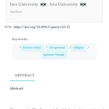
Isra University
Isra University
,
Author
DOI:
https://doi.org/10.58963/qausrj.v1i5.25
Keywords:
*
defective articles
, *
Interpretation
, *
syllogism
, *
legitimate Principle
ABSTRACT
Abstract