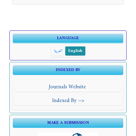
LANGUAGE
العربية
English
INDEXED BY
Journals Website
Indexed By -->
MAKE A SUBMISSION