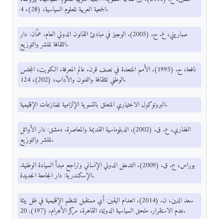
الجمعية العربية للعلوم السياسية، (28)، 4.
صباريني، غ. ح. (2005). الوجيز في مبادئ القانون الدولي العام. عمَّان: دار
الثقافة للنشر والتوزيع.
نافعة، ح. (1995). الأمم المتحدة في نصف قرن. عالم المعرفة، الكويت، المجلس
الوطني للثقافة والفنون والآداب، (202)، 124.
البروتوكول الاختياري المتعلق بالتسوية الإلزامية للمنازعات الإقليمية.
الغفاري، ع. ق. (2002). الدبلوماسية القديمة والمعاصرة. دمشق: دار الأوائل
للنشر والتوزيع.
بوراس، ع. ق. (2009). التدخل الدولي الإنساني وتراجع مبدأ السيادة الوطنية.
الإسكندرية: دار الجامعة الجديدة.
سعد الدين، ن. (2014). انعدام اليقين: أي مستقبل للنظم الإقليمية في ظل بيئة
عدم الاستقرار. ملحق السياسية الدولة، القاهرة، مركز الأهرام، (197), 20.