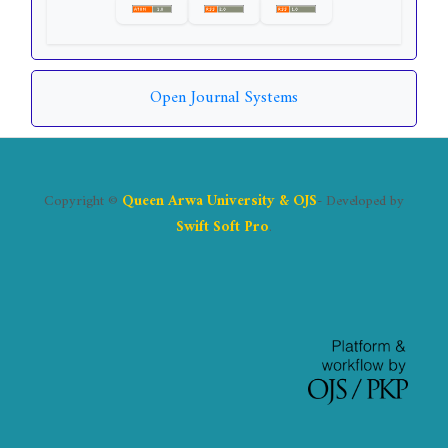
Open Journal Systems
Copyright ©
Queen Arwa University & OJS
- Developed by
Swift Soft Pro
.