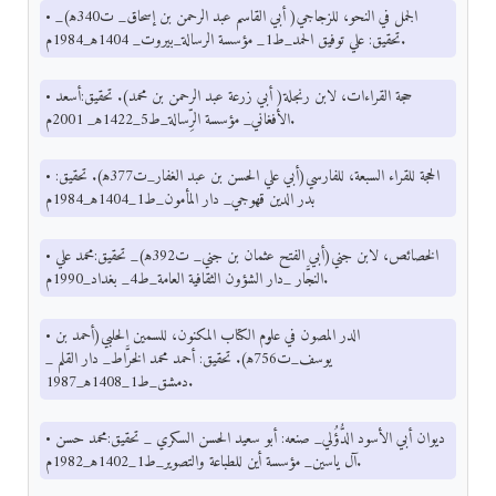
• الجمل في النحو، للزجاجي( أبي القاسم عبد الرحمن بن إسحاق_ ت340ﻫ)_
تحقيق: علي توفيق الحمد_ط1_ مؤسسة الرسالة_بيروت_ 1404ﻫ_1984م.
• حجة القراءات، لابن رنجلة( أبي زرعة عبد الرحمن بن محمد). تحقيق:أسعد
الأفغاني_ مؤسسة الرِّسالة_ط5_1422ﻫ_ 2001م.
• الحجة للقراء السبعة، للفارسي(أبي علي الحسن بن عبد الغفار_ت377ﻫ). تحقيق:
بدر الدين قهوجي_ دار المأمون_ط1_1404ﻫ_1984م
• الخصائص، لابن جني(أبي الفتح عثمان بن جني_ ت392ﻫ)_ تحقيق:محمد علي
النجَّار _دار الشؤون الثقافية العامة_ط4_ بغداد_1990م.
• الدر المصون في علوم الكتاب المكنون، للسمين الحلبي(أحمد بن
يوسف_ت756ﻫ). تحقيق: أحمد محمد الخرَّاط_ دار القلم _
دمشق_ط1_1408ﻫ_1987.
• ديوان أبي الأسود الدُّؤُلي_ صنعه: أبو سعيد الحسن السكري _ تحقيق:محمد حسن
آل ياسين_ مؤسسة أين للطباعة والتصوير_ط1_1402ﻫ_1982م.