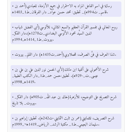
• رسالة في اسم الفاعل المراد به الاستمرار في جميع الأزمنة، للعبادي(أحمد بن
قاسم_ ت994ﻫ)_ تحقيق: محمد حسن عوَّاد_ دار الفرقان_ط1_1403ﻫ.
• روح المعاني في تفسير القرآن العظيم والسبع المثاني، للألوسي(أبي الفضل شهاب
الدين السيَّد محمود الألوسي البغدادي_ت1270ﻫ)،دار الفكر_
بيروت_ط1_1414ﻫ_1994م.
• شذا العرف في فنَّ الصرف، للحملاوي(أحمد_ت1435ﻫ) دار القلم_ بيروت.
• شرح الأشموني على ألفية ابن مالك(لأبي الحسن نور الدين علي بن علي بن
عيسى_ت_-929ﻫ). تحقيق:حسن حمد_ط1_دار الكتب العلمية_
1419ﻫ_1998م.
• شرح التصريح على التوضيح، للأزهرة(خالد بن عبد الله_ ت905ﻫ) دار الفكر_
بيروت_ بلا تاريخ.
• شرح التصريف، للثمانيني(عمر بن ثابت الثمانيني-ت242ﻫ). تحقيق: إبراهيم بن
سليمان البعيمي_ط1_ مكتبة الرشد_ الرياض_1419ﻫ¬_1999م.