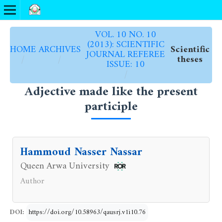
VOL. 10 NO. 10
(2013): SCIENTIFIC
HOME
ARCHIVES
Scientific
JOURNAL REFEREE
/
/
theses
ISSUE: 10
/
Adjective made like the present
participle
Hammoud Nasser Nassar
Queen Arwa University
Author
DOI:
https://doi.org/10.58963/qausrj.v1i10.76