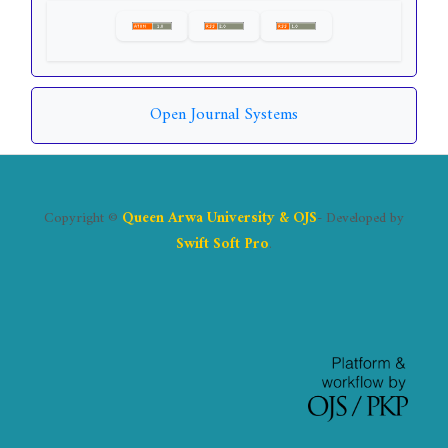
Open Journal Systems
Copyright ©
Queen Arwa University & OJS
- Developed by
Swift Soft Pro
.