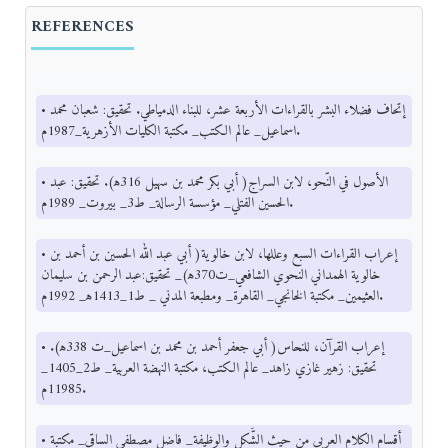
REFERENCES
• إتحاف فضلاء البشر بالقراءات الأربعة عشر، للبناء الدمياطي. تحقيق: شعبان محمد
اسماعيل_ عالم الكتب_ مكتبة الكليات الأزهرية_1987م.
• الأصول في النّحو، لابن السراج( أبي بكر محمد بن سهيل 316ﻫ). تحقيق: عبد
الحسين الفتلي_ مؤسسة الرسالة_ ط3_ بيروت_ 1989م.
• إعراب القراءات السبع وعللها، لابن خالوية( أبي عبد الله الحسين بن أحمد بن
خالوية الهمداني النحوي الشافعي_ت370ﻫ)_ تحقيق:عبد الرحمن بن سليمان
العثيمين_ مكتبة الخانجي_ القاهرة_ ومطبعة المدني _ ط1_1413ﻫ_ 1992م.
• إعراب القرآن، للنحاس( أبي جعفر أحمد بن محمد بن اسماعيل_ت 338ﻫ).
تحقيق: زهير غازي زاهد_ عالم الكتب، مكتبة النهضة العربية_ ط2_1405_
11985م.
• أقسام الكلام العربي من حيث الشَّكل والوظيفة_ فاضل مصطفى الساقي_ مكتبة