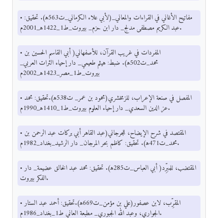
• مفاتيح الأغاني في القراءات والمعاني_(لأبي علاء الكرماني_ت563ﻫ). تحقيق:
عبد الكريم مصطفى مدلج_ دار ابن حزم_ بيروت_ط1_1422ﻫ_2001م.
• المفردات في غريب القرآن، للأصفهاني( أبي القاسم الحسين بن
محمد_ت502ﻫ). ضبط: هيثم طعيمي_ دار إحياء الثرات العربي_
بيروت_ط1_مصر_1423ﻫ_2002م
• المفصل في صنعة الإعراب، للزمخشري(محمود بن عمر_ ت538ﻫ).تحقيق: محمد
عز الدين السعدي_ دار إحياء العلوم بيروت_ط1_1410ﻫ_1990م.
• المقتصد في شرح الإيضاح، للجرجاني(عبد القاهر أبي بركات عبد الرحمن بن
محمد_ت471ﻫ). تحقيق: كاظم بحر المرجان_ دار الرشيد_بغداد_1982م.
• المقتضب، للمبرِّد( أبي العباس_ت285ﻫ). تحقيق: محمد عبد الخالق عضيمة_ دار
الفكر بيروت.
• المقرِّب، لابن عصفور(علي بن مؤمن_ت669ﻫ).تحقيق: أحمد عبد الستار
الجواري، وعبد الله الجبوري_ مطبعة العاني ط1_بغداد_1986م.