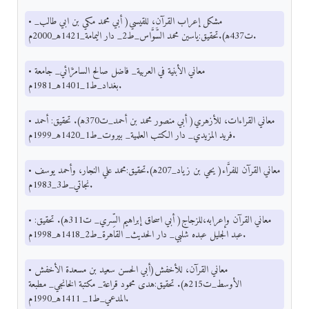
• مشكل إعراب القرآن، للقيسي( أبي محمد مكي بن ابي طالب_
ت437ﻫ).تحقيق:ياسين محمد السَّوَّاس_ط2_ دار اليمامة_1421ﻫ_2000م.
• معاني الأبنية في العربية_ فاضل صالح السامرَّائي_ جامعة
بغداد_ط1_1401ﻫ_1981م.
• معاني القراءات، للأزهري( أبي منصور محمد بن أحمد_ت370ﻫ). تحقيق: أحمد
فريد المزيدي_ دار الكتب العلمية_ بيروت_ط1_1420ﻫ_1999م.
• معاني القرآن للفرَّاء( يحي بن زياد_207ﻫ).تحقيق:محمد علي النجار، وأحمد يوسف
نجاتي_ط3_1983م.
• معاني القرآن وإعرابه،للزجاج( أبي اسحاق إبراهيم السِّري_ ت311ﻫ). تحقيق:
عبد الجليل عبده شلبي_ دار الحديث_ القاهرة_ط2_1418ﻫ_1998م.
• معاني القرآن، للأخفش(أبي الحسن سعيد بن مسعدة الأخفش
الأوسط_ت215ﻫ). تحقيق:هدى محمود قراعة_ مكتبة الخانجي_ مطبعة
المدعي_ط1_ 1411ﻫ_1990م.