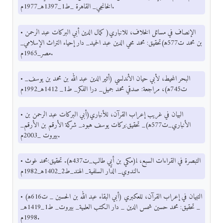
الخانجي_ القاهرة _ط1_1397ﻫ_1977م.
• الإنصاف في مسائل الخلاف، للانباري( كمال الدين أبي البركات عبد الرحمن
بن محمد ت577ﻫ)تحقيق: محمد محي الدين عبد الحميد_ دار إحياء التراث الإسلامي_
مصر_1965م.
• البحر المحيط، لأبي حيان الأندلسي (أثير الدين عبد الله بن محمد بن يوسف_
ت745ﻫ)، مراجعة: صدقي محمد جميل_ درا الفكر_ ط1_ 1412ﻫ_1992م
• البيان في غريب إعراب القرآن، للأنباري(أبي البركات عبد الرحمن بن
الأنباري_ت577ﻫ)_ تحقيق:بركات يوسف هبود_ شركة الأرقم بن الأرقم_
بيروت _2003م.
• التبصرة في القراءات السبع، ﻠ(مكي بن أبي طالب_ت437ﻫ). تحقيق:محمد غوث
الندوي_ الدَّار السلفية_ الهند_ط2_1402ﻫ_1982م.
• التبيان في إعراب القرآن، للعكبري (أبي البقاء عبد الله بن الحسين _ ت616ﻫ)
_ تحقيق: محمد حسين شمس الدين _ دار الكتب العلمية_ بيروت_ ط1_1419ﻫ_
1998م.