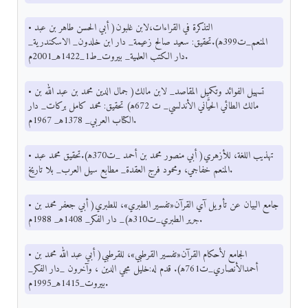
• التذكرة في القراءات،لابن غلبون( أبي الحسن طاهر بن عبد
المنعم_ت399ﻫ).تحقيق: سعيد صالح زعيمة_ دار ابن خلدون_ الاسكندرية_
دار الكتب العلمية_ بيروت_ط1_1422ﻫ_2001م.
• تسهيل الفوائد وتكميل المقاصد_ لابن مالك( جمال الدين محمد بن عبد الله بن
مالك الطائي الحيَّاني الأندلسي_ ت 672ﻫ) تحقيق: محمد كامل بركات_ دار
الكتاب العربي_ 1378ﻫ_ 1967م.
• تهذيب اللغة، للأزهري( أبي منصور محمد بن أحمد _ت370ﻫ).تحقيق محمد عبد
المنعم خفاجي، ومحمود فرج العقدة_ مطابع سيل العرب_ بلا تاريخ.
• جامع البيان عن تأويل آي القرآن«تفسير الطبري»، للطبري( أبي جعفر محمد بن
جرير الطبري_ت310ﻫ)_ دار الفكر_ 1408ﻫ_ 1988م.
• الجامع لأحكام القرآن«تفسير القرطبي»، للقرطبي( أبي عبد الله محمد بن
أحمدالأنصاري_ت761ﻫ). قدم له:خليل مجي الدين ، وآخرون _دار الفكر_
بيروت_1415ﻫ_1995م.