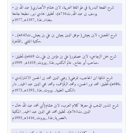
• شرح اللمحة البدرية في علم اللغة العربية، لابن هشام الأنصاري( عبد الله بن
يوسف بن عبد الله_ت716ﻫ). تحقيق: هادي نهر_ مطبعة جامعة
بغداد_ط1_1397ﻫ_1977م.
• شرح المفصل، لابن يعيش( موفق الدين يعيش بن علي بن يعيش_ت643ﻫ)_
مكتبة المتنبي _القاهرة.
• شرح جمل الزجاجي، لابن عصفور( علي بن مؤمن بن علي_ت 669ﻫ).تحقيق:
صاحب أبو جناح_ عالم الكتب_ط1_بيروت_1419ﻫ_ 1999م.
• شرح شافية ابن الحاجب، للرضي( رضي الدين محمد بن الحسن الاشترابادي
ـ686ﻫ).تحقيق: محمد نور الحسن، ومحمد الزفّزاف، ومحمد محي الدين عبد الحميد_ دار
الكتب العلمية_ بيروت_ط1_1395ﻫ_1975م.
• شرح شذور الذهب في معرفة كلام العرب، لابن هشام(أبي محمد عبد الله جمال
الدين_ت761ﻫ). تحقيق:محمد محي الدين عبد الحميد_ المكتبة
العصرية_ط1_بيروت_1416ﻫ_1995م.