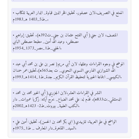
• الممتع في التصريف،لابن عصفور. تحقيق:فخر الدين قباوة_ الدار العربية للكتاب
_ط5_1403 ﻫ_1983م.
• المنصف، لابن جني( أبي الفتح عثمان بن جني_ت392ﻫ). تحقيق: إبراهيم
مصطفى، وعبد الله أمين_ مطبعة مصطفى البابي
الحلبي_ط1_مصر_1373_1954م.
• الموضح في وجوه القراءات وعللها، لابن أبي مريم( نصر بن على بن محمد أبي عبد
الله الشيرازي الفارسي النسوي النحوي_ ت بعد565ﻫ).تحقيق:عمر حمدان
الكبيسي_ الجماعة الخيرية لتحفيظ القرآن الكريم_ جدة_ط1_1414ﻫ_1993م.
• النشر في القراءات العشر،لابن الجزري( أبي الخير محمد بن محمد
الدمشقي_ت833ﻫ). قدَّم له: علي محمد الضباع_ خرّج آياته: زكريا عميرات_ دار
الكتب العلمية_ بيروت_ط2- 1423ﻫ_2002م.
• الواضح في علم العربية، للزبيدي( ابي بكر محمد بن الحسن). تحقيق: أمين علي
السيد_ القاهرة_دار المعارف _ ط1_1975م.