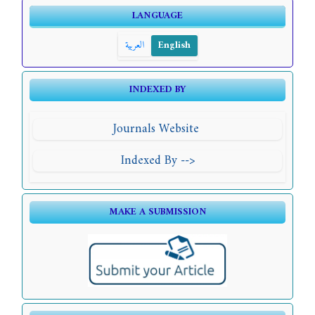
LANGUAGE
English
العربية
INDEXED BY
Journals Website
Indexed By -->
MAKE A SUBMISSION