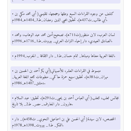
• كشف عن وجوه القراءات السبع وعللها وحججها، للقيسي( أبي محمد مكي بن
أبي طالب_ت437ﻫ). تحقيق:محيي الدين رمضان_ط3_1404ﻫ_1984م.
• لسان العرب، لابن منظور(ت711ﻫ). تصحيح:أمين محمد عبد الوهاب، ومحمد
الصادق العبيدي، دار إحياء التراث العربي_ بيروت_ط1_1716ﻫ_1996م.
• اللغة العربية معناها ومبناها_ تمام حسان_ط1_ دار الثقافة _ المغرب_1994م.
• مبسوط في القراءات العشر، للأصبهاني(أبي بكر أحمد بن الحسين بن
مهران_ت381ﻫ). تحقيق:سبيع حمزة حاكمي_ مطبوعات مجمع اللغة العربية_
دمشق_1407ﻫ_1986م.
• مجالس ثعلب، لثعلب( أبي العباس أحمد بن يحيى_ت291ﻫ). تحقيق: عبد السلام
هارون_ دار المعارف_ مصر_ ط2_ بلا تاريخ.
• المخصص، لابن سيدة( أبي الحسن علي بن اسماعيل النحوي_ ت458ﻫ)_ دار
الفكر_ ط1_ بيروت_1398ﻫ_1978م.