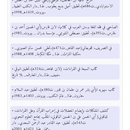
• شرح كافية ابن الحاجب، للرضي(رضي الدين محمد بن الحسن
الاستبرابادي_ت686ﻫ).تحقيق: أميل بديع يعقوب_ ط1_دار الكتب العلمية_
بيروت_1419ﻫ_1998م.
• الصاحبي في فقه اللغة وسنن العرب في كلامها، لابن فارس(أبي الحسين أحمد بن
فارس_ت395ﻫ). تحقيق: مصطفى الشويمي_ مؤسسة بدران _ بيروت_1985م.
• في التصريف، للجرجاني(عبد القاهر_ت471ﻫ).تحقي: محسن سالم العميري_
مكتبة التراث_ ط1_ مكة المكرمة_ 1408ﻫ_1988م.
• كتاب السبعة في القراءات، (لابن مجاهد_ت324ﻫ).تحقيق:شوقي
ضيف_ط2_دار المعارف_ بلا تاريخ.
• كتاب سيبويه ﻠ(أبي بشر عمر بن عثمان بن قنبر_ ت180ﻫ). تحقيق:عبد السلام
هارون_ط3_ عالم الكتب_ بيروت_ 1403ﻫ_1983م.
• كشف المشكلات وإيضاح المعضلات في إعراب القرآن وعلل القراءات،
للباقولي( أبي الحسن علي بن الحسين الباقولي، الملقَّب بجامع العلوم النحوي_
ت543ﻫ). تحقيق: عبد القادر عبد الرحمن السعدي_ دار
عمار_ط1_1421ﻫ_2001م.